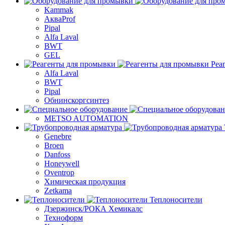
Kammak
АкваProf
Pipal
Alfa Laval
BWT
GEL
Реа
Alfa Laval
BWT
Pipal
Обнинскоргсинтез
METSO AUTOMATION
Genebre
Broen
Danfoss
Honeywell
Oventrop
Химическая продукция
Zetkama
Теплоносители
Дзержинск/РОКА Хемикалс
Техноформ