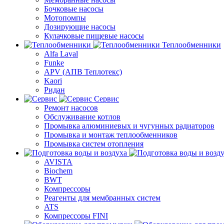
Бочковые насосы
Мотопомпы
Дозирующие насосы
Кулачковые пищевые насосы
Теплообменники
Alfa Laval
Funke
APV (АПВ Теплотекс)
Kaori
Ридан
Сервис
Ремонт насосов
Обслуживание котлов
Промывка алюминиевых и чугунных радиаторов
Промывка и монтаж теплообменников
Промывка систем отопления
AVISTA
Biochem
BWT
Компрессоры
Реагенты для мембранных систем
ATS
Компрессоры FINI