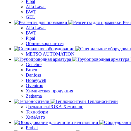
Pipal
Alfa Laval
BWT
GEL
Реа
Alfa Laval
BWT
Pipal
Обнинскоргсинтез
METSO AUTOMATION
Genebre
Broen
Danfoss
Honeywell
Oventrop
Химическая продукция
Zetkama
Теплоносители
Дзержинск/РОКА Хемикалс
Техноформ
ХимАвто
Probat