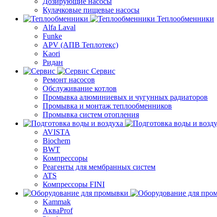
Дозирующие насосы
Кулачковые пищевые насосы
Теплообменники
Alfa Laval
Funke
APV (АПВ Теплотекс)
Kaori
Ридан
Сервис
Ремонт насосов
Обслуживание котлов
Промывка алюминиевых и чугунных радиаторов
Промывка и монтаж теплообменников
Промывка систем отопления
AVISTA
Biochem
BWT
Компрессоры
Реагенты для мембранных систем
ATS
Компрессоры FINI
Kammak
АкваProf