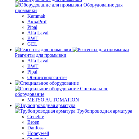
Оборудование для
промывки
Kammak
АкваProf
Pipal
Alfa Laval
BWT
GEL
Реагенты для промывки
Alfa Laval
BWT
Pipal
Обнинскоргсинтез
Специальное
оборудование
METSO AUTOMATION
Трубопроводная арматура
Genebre
Broen
Danfoss
Honeywell
Oventrop