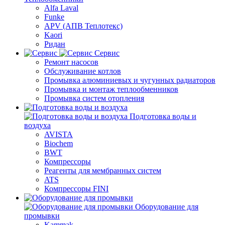
Alfa Laval
Funke
APV (АПВ Теплотекс)
Kaori
Ридан
Сервис
Ремонт насосов
Обслуживание котлов
Промывка алюминиевых и чугунных радиаторов
Промывка и монтаж теплообменников
Промывка систем отопления
Подготовка воды и
воздуха
AVISTA
Biochem
BWT
Компрессоры
Реагенты для мембранных систем
ATS
Компрессоры FINI
Оборудование для
промывки
Kammak