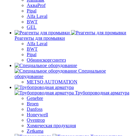
АкваProf
Pipal
Alfa Laval
BWT
GEL
Реагенты для промывки
Alfa Laval
BWT
Pipal
Обнинскоргсинтез
Специальное
оборудование
METSO AUTOMATION
Трубопроводная арматура
Genebre
Broen
Danfoss
Honeywell
Oventrop
Химическая продукция
Zetkama