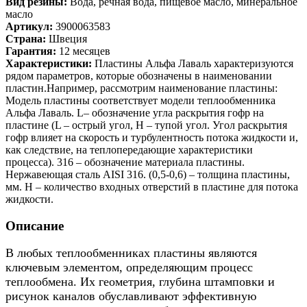
Вид резины:
Вода, речная вода, пищевое масло, минеральное
масло
Артикул:
3900063583
Страна:
Швеция
Гарантия:
12 месяцев
Характеристики:
Пластины Альфа Лаваль характеризуются
рядом параметров, которые обозначены в наименовании
пластин.Например, рассмотрим наименование пластины:
Модель пластины соответствует модели теплообменника
Альфа Лаваль. L– обозначение угла раскрытия гофр на
пластине (L – острый угол, H – тупой угол. Угол раскрытия
гофр влияет на скорость и турбулентность потока жидкости и,
как следствие, на теплопередающие характеристики
процесса). 316 – обозначение материала пластины.
Нержавеющая сталь AISI 316. (0,5-0,6) – толщина пластины,
мм. H – количество входных отверстий в пластине для потока
жидкости.
Описание
В любых теплообменниках пластины являются
ключевым элементом, определяющим процесс
теплообмена. Их геометрия, глубина штамповки и
рисунок каналов обуславливают эффективную