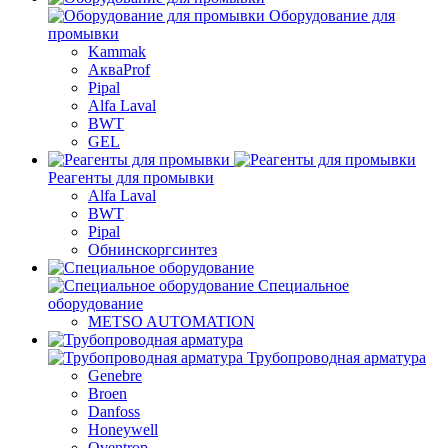
Оборудование для
промывки
Kammak
АкваProf
Pipal
Alfa Laval
BWT
GEL
Реагенты для промывки
Alfa Laval
BWT
Pipal
Обнинскоргсинтез
Специальное
оборудование
METSO AUTOMATION
Трубопроводная арматура
Genebre
Broen
Danfoss
Honeywell
Oventrop