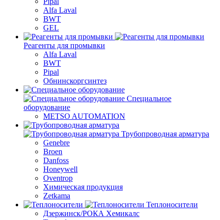
Pipal
Alfa Laval
BWT
GEL
Реагенты для промывки
Alfa Laval
BWT
Pipal
Обнинскоргсинтез
Специальное
оборудование
METSO AUTOMATION
Трубопроводная арматура
Genebre
Broen
Danfoss
Honeywell
Oventrop
Химическая продукция
Zetkama
Теплоносители
Дзержинск/РОКА Хемикалс