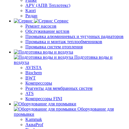
Funke
APV (АПВ Теплотекс)
Kaori
Ридан
Сервис
Ремонт насосов
Обслуживание котлов
Промывка алюминиевых и чугунных радиаторов
Промывка и монтаж теплообменников
Промывка систем отопления
Подготовка воды и
воздуха
AVISTA
Biochem
BWT
Компрессоры
Реагенты для мембранных систем
ATS
Компрессоры FINI
Оборудование для
промывки
Kammak
АкваProf