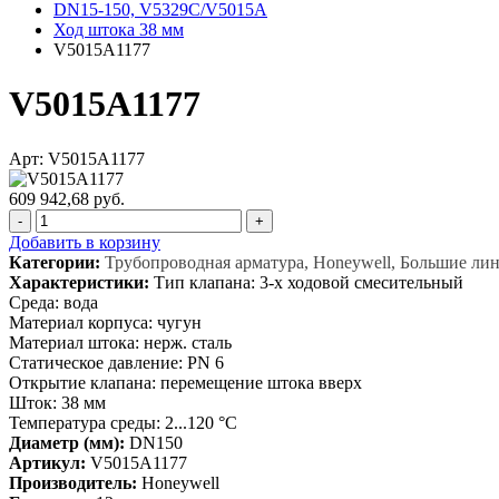
DN15-150, V5329C/V5015A
Ход штока 38 мм
V5015A1177
V5015A1177
Арт: V5015A1177
609 942,68 руб.
-
+
Добавить в корзину
Категории:
Трубопроводная арматура, Honeywell, Большие ли
Характеристики:
Тип клапана: 3-х ходовой смесительный
Среда: вода
Материал корпуса: чугун
Материал штока: нерж. сталь
Статическое давление: PN 6
Открытие клапана: перемещение штока вверх
Шток: 38 мм
Температура среды: 2...120 °C
Диаметр (мм):
DN150
Артикул:
V5015A1177
Производитель:
Honeywell