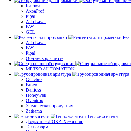
Kammak
АкваProf
Pipal
Alfa Laval
BWT
GEL
Реа
Alfa Laval
BWT
Pipal
Обнинскоргсинтез
METSO AUTOMATION
Genebre
Broen
Danfoss
Honeywell
Oventrop
Химическая продукция
Zetkama
Теплоносители
Дзержинск/РОКА Хемикалс
Техноформ