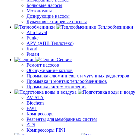
Бочковые насосы
Мотопомпы
Дозирующие насосы
Кулачковые пищевые насосы
Теплообменники
Alfa Laval
Funke
APV (АПВ Теплотекс)
Kaori
Ридан
Сервис
Ремонт насосов
Обслуживание котлов
Промывка алюминиевых и чугунных радиаторов
Промывка и монтаж теплообменников
Промывка систем отопления
AVISTA
Biochem
BWT
Компрессоры
Реагенты для мембранных систем
ATS
Компрессоры FINI