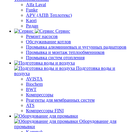
Alfa Laval
Funke
APV (АПВ Теплотекс)
Kaori
Ридан
Сервис
Ремонт насосов
Обслуживание котлов
Промывка алюминиевых и чугунных радиаторов
Промывка и монтаж теплообменников
Промывка систем отопления
Подготовка воды и
воздуха
AVISTA
Biochem
BWT
Компрессоры
Реагенты для мембранных систем
ATS
Компрессоры FINI
Оборудование для
промывки
Kammak