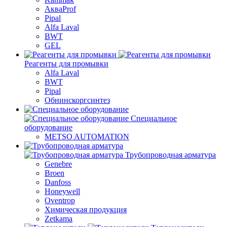
АкваProf
Pipal
Alfa Laval
BWT
GEL
Реагенты для промывки
Alfa Laval
BWT
Pipal
Обнинскоргсинтез
Специальное
оборудование
METSO AUTOMATION
Трубопроводная арматура
Genebre
Broen
Danfoss
Honeywell
Oventrop
Химическая продукция
Zetkama