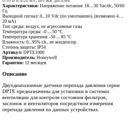
0-10 В и 4-20 мА, Без ЖК дисплея
Характеристики:
Напряжение питания: 18…30 Vac/dc, 50/60
Гц
Выходной сигнал: 0...10 Vdc (по умолчанию), (возможно 4…
20 мA)
Тип среды: воздух, не агрессивные газы
Температура среды: -0 ... 50 °C
Температура хранения: -50 ... 85 °C
Влажность: 0...95% r.h., не конденсир.
Степень защиты: IP54
Артикул:
DPTE1000
Производитель:
Honeywell
Гарантия:
12 месяцев
Описание
Двухдиапазонные датчики перепада давления серии
DPTE предназначены для установки в системах
вентиляции для контроля состояния фильтров,
заслонок и вентиляторов посредством измерения
перепада давления на данных устройствах.