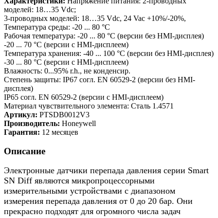
Характеристики:
Напряжение питания: 2-проводных
моделей: 18…35 Vdc;
3-проводных моделей: 18…35 Vdc, 24 Vac +10%/-20%,
Температура среды: -20 ... 80 °C
Рабочая температура: -20 ... 80 °C (версии без HMI-дисплея)
-20 ... 70 °C (версии с HMI-дисплеем)
Температура хранения: -40 ... 100 °C (версии без HMI-дисплея)
-30 ... 80 °C (версии с HMI-дисплеем)
Влажность: 0...95% r.h., не конденсир.
Степень защиты: IP67 согл. EN 60529-2 (версии без HMI-
дисплея)
IP65 согл. EN 60529-2 (версии с HMI-дисплеем)
Материал чувствительного элемента: Сталь 1.4571
Артикул:
PTSDB0012V3
Производитель:
Honeywell
Гарантия:
12 месяцев
Описание
Электронные датчики перепада давления серии Smart
SN Diff являются микропроцессорными
измерительными устройствами с диапазоном
измерения перепада давления от 0 до 20 бар. Они
прекрасно подходят для огромного числа задач