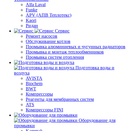
Alfa Laval
Funke
APV (АПВ Теплотекс)
Kaori
Ридан
Сервис
Ремонт насосов
Обслуживание котлов
Промывка алюминиевых и чугунных радиаторов
Промывка и монтаж теплообменников
Промывка систем отопления
Подготовка воды и
воздуха
AVISTA
Biochem
BWT
Компрессоры
Реагенты для мембранных систем
ATS
Компрессоры FINI
Оборудование для
промывки
Kammak