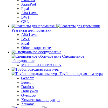
АкваProf
Pipal
Alfa Laval
BWT
GEL
Реагенты для промывки
Alfa Laval
BWT
Pipal
Обнинскоргсинтез
Специальное
оборудование
METSO AUTOMATION
Трубопроводная арматура
Genebre
Broen
Danfoss
Honeywell
Oventrop
Химическая продукция
Zetkama