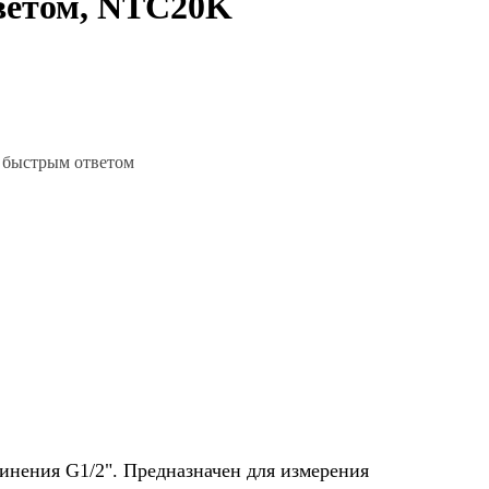
ветом, NTC20K
с быстрым ответом
динения G1/2". Предназначен для измерения