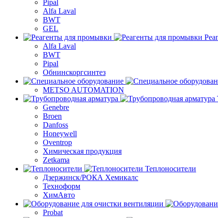
Pipal
Alfa Laval
BWT
GEL
Реа
Alfa Laval
BWT
Pipal
Обнинскоргсинтез
METSO AUTOMATION
Genebre
Broen
Danfoss
Honeywell
Oventrop
Химическая продукция
Zetkama
Теплоносители
Дзержинск/РОКА Хемикалс
Техноформ
ХимАвто
Probat