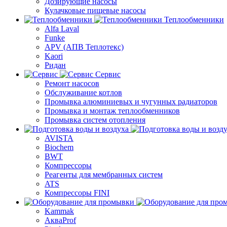
Дозирующие насосы
Кулачковые пищевые насосы
Теплообменники
Alfa Laval
Funke
APV (АПВ Теплотекс)
Kaori
Ридан
Сервис
Ремонт насосов
Обслуживание котлов
Промывка алюминиевых и чугунных радиаторов
Промывка и монтаж теплообменников
Промывка систем отопления
AVISTA
Biochem
BWT
Компрессоры
Реагенты для мембранных систем
ATS
Компрессоры FINI
Kammak
АкваProf