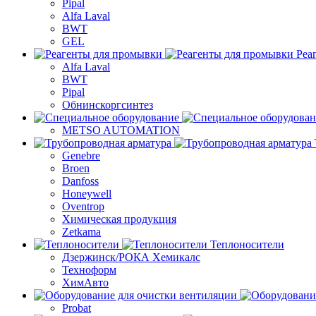
Pipal
Alfa Laval
BWT
GEL
Реа
Alfa Laval
BWT
Pipal
Обнинскоргсинтез
METSO AUTOMATION
Genebre
Broen
Danfoss
Honeywell
Oventrop
Химическая продукция
Zetkama
Теплоносители
Дзержинск/РОКА Хемикалс
Техноформ
ХимАвто
Probat