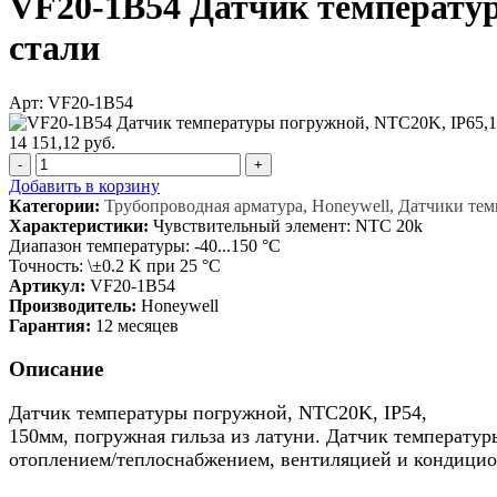
VF20-1B54 Датчик температур
стали
Арт: VF20-1B54
14 151,12 руб.
-
+
Добавить в корзину
Категории:
Трубопроводная арматура, Honeywell, Датчики те
Характеристики:
Чувствительный элемент: NTC 20k
Диапазон температуры: -40...150 °C
Точность: \±0.2 K при 25 °C
Артикул:
VF20-1B54
Производитель:
Honeywell
Гарантия:
12 месяцев
Описание
Датчик температуры погружной, NTC20K, IP54,
150мм, погружная гильза из латуни. Датчик температу
отоплением/теплоснабжением, вентиляцией и кондицио