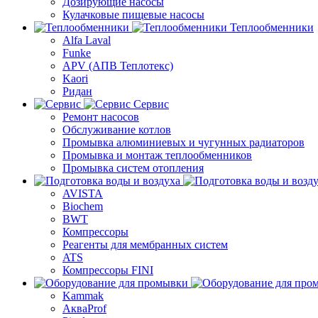
Дозирующие насосы
Кулачковые пищевые насосы
Теплообменники
Alfa Laval
Funke
APV (АПВ Теплотекс)
Kaori
Ридан
Сервис
Ремонт насосов
Обслуживание котлов
Промывка алюминиевых и чугунных радиаторов
Промывка и монтаж теплообменников
Промывка систем отопления
AVISTA
Biochem
BWT
Компрессоры
Реагенты для мембранных систем
ATS
Компрессоры FINI
Kammak
АкваProf