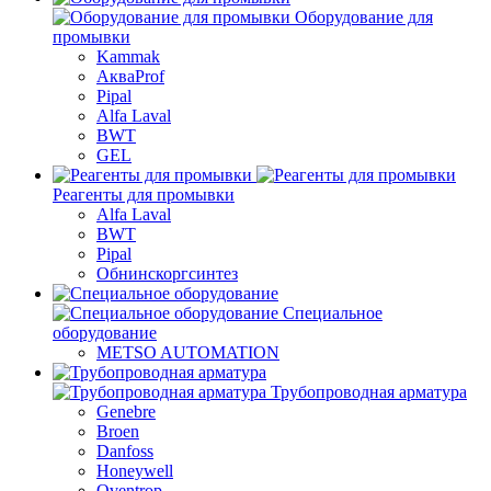
Оборудование для
промывки
Kammak
АкваProf
Pipal
Alfa Laval
BWT
GEL
Реагенты для промывки
Alfa Laval
BWT
Pipal
Обнинскоргсинтез
Специальное
оборудование
METSO AUTOMATION
Трубопроводная арматура
Genebre
Broen
Danfoss
Honeywell
Oventrop