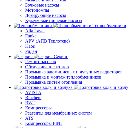
Бочковые насосы
Мотопомпы
Дозирующие насосы
Кулачковые пищевые насосы
Теплообменники
Alfa Laval
Funke
APV (АПВ Теплотекс)
Kaori
Ридан
Сервис
Ремонт насосов
Обслуживание котлов
Промывка алюминиевых и чугунных радиаторов
Промывка и монтаж теплообменников
Промывка систем отопления
AVISTA
Biochem
BWT
Компрессоры
Реагенты для мембранных систем
ATS
Компрессоры FINI