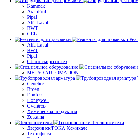
Kammak
АкваProf
Pipal
Alfa Laval
BWT
GEL
Реа
Alfa Laval
BWT
Pipal
Обнинскоргсинтез
METSO AUTOMATION
Genebre
Broen
Danfoss
Honeywell
Oventrop
Химическая продукция
Zetkama
Теплоносители
Дзержинск/РОКА Хемикалс
Техноформ