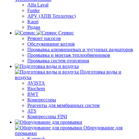
Alfa Laval
Funke
APV (АПВ Теплотекс)
Kaori
Ридан
Сервис
Ремонт насосов
Обслуживание котлов
Промывка алюминиевых и чугунных радиаторов
Промывка и монтаж теплообменников
Промывка систем отопления
Подготовка воды и
воздуха
AVISTA
Biochem
BWT
Компрессоры
Реагенты для мембранных систем
ATS
Компрессоры FINI
Оборудование для
промывки
Kammak