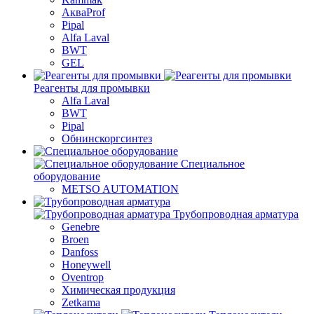
АкваProf
Pipal
Alfa Laval
BWT
GEL
Реагенты для промывки
Alfa Laval
BWT
Pipal
Обнинскоргсинтез
Специальное
оборудование
METSO AUTOMATION
Трубопроводная арматура
Genebre
Broen
Danfoss
Honeywell
Oventrop
Химическая продукция
Zetkama