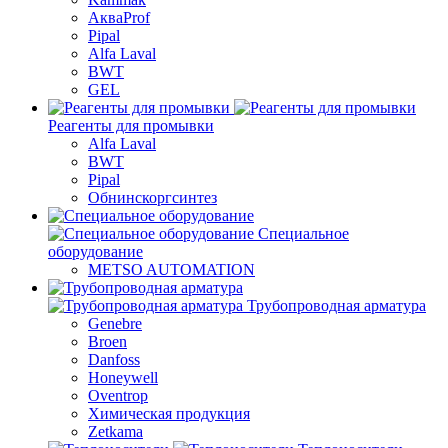
АкваProf
Pipal
Alfa Laval
BWT
GEL
Реагенты для промывки
Alfa Laval
BWT
Pipal
Обнинскоргсинтез
Специальное
оборудование
METSO AUTOMATION
Трубопроводная арматура
Genebre
Broen
Danfoss
Honeywell
Oventrop
Химическая продукция
Zetkama