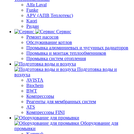
Alfa Laval
Funke
APV (АПВ Теплотекс)
Kaori
Ридан
Сервис
Ремонт насосов
Обслуживание котлов
Промывка алюминиевых и чугунных радиаторов
Промывка и монтаж теплообменников
Промывка систем отопления
Подготовка воды и
воздуха
AVISTA
Biochem
BWT
Компрессоры
Реагенты для мембранных систем
ATS
Компрессоры FINI
Оборудование для
промывки
Kammak