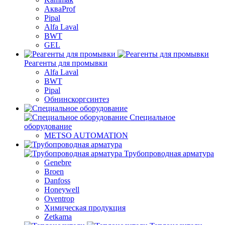
АкваProf
Pipal
Alfa Laval
BWT
GEL
Реагенты для промывки
Alfa Laval
BWT
Pipal
Обнинскоргсинтез
Специальное
оборудование
METSO AUTOMATION
Трубопроводная арматура
Genebre
Broen
Danfoss
Honeywell
Oventrop
Химическая продукция
Zetkama