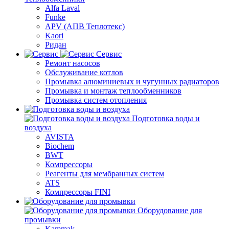
Alfa Laval
Funke
APV (АПВ Теплотекс)
Kaori
Ридан
Сервис
Ремонт насосов
Обслуживание котлов
Промывка алюминиевых и чугунных радиаторов
Промывка и монтаж теплообменников
Промывка систем отопления
Подготовка воды и
воздуха
AVISTA
Biochem
BWT
Компрессоры
Реагенты для мембранных систем
ATS
Компрессоры FINI
Оборудование для
промывки
Kammak