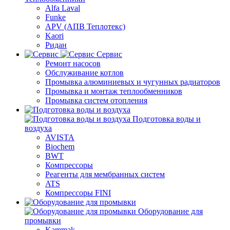
Alfa Laval
Funke
APV (АПВ Теплотекс)
Kaori
Ридан
Сервис
Ремонт насосов
Обслуживание котлов
Промывка алюминиевых и чугунных радиаторов
Промывка и монтаж теплообменников
Промывка систем отопления
Подготовка воды и
воздуха
AVISTA
Biochem
BWT
Компрессоры
Реагенты для мембранных систем
ATS
Компрессоры FINI
Оборудование для
промывки
Kammak