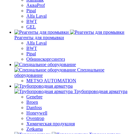
АкваProf
Pipal
Alfa Laval
BWT
GEL
Реагенты для промывки
Alfa Laval
BWT
Pipal
Обнинскоргсинтез
Специальное
оборудование
METSO AUTOMATION
Трубопроводная арматура
Genebre
Broen
Danfoss
Honeywell
Oventrop
Химическая продукция
Zetkama