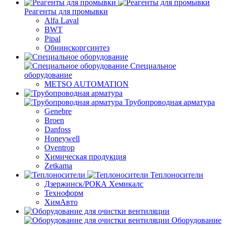
Реагенты для промывки
Alfa Laval
BWT
Pipal
Обнинскоргсинтез
Специальное
оборудование
METSO AUTOMATION
Трубопроводная арматура
Genebre
Broen
Danfoss
Honeywell
Oventrop
Химическая продукция
Zetkama
Теплоносители
Дзержинск/РОКА Хемикалс
Техноформ
ХимАвто
Оборудование