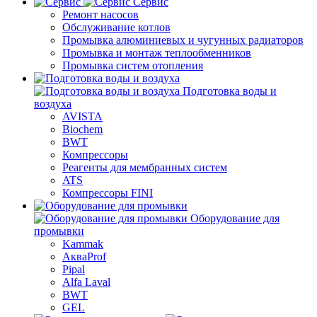
Сервис
Ремонт насосов
Обслуживание котлов
Промывка алюминиевых и чугунных радиаторов
Промывка и монтаж теплообменников
Промывка систем отопления
Подготовка воды и
воздуха
AVISTA
Biochem
BWT
Компрессоры
Реагенты для мембранных систем
ATS
Компрессоры FINI
Оборудование для
промывки
Kammak
АкваProf
Pipal
Alfa Laval
BWT
GEL