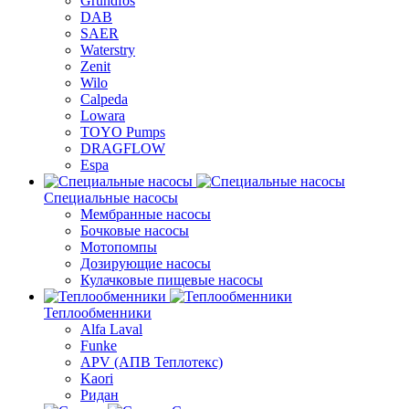
Grundfos
DAB
SAER
Waterstry
Zenit
Wilo
Calpeda
Lowara
TOYO Pumps
DRAGFLOW
Espa
Специальные насосы
Мембранные насосы
Бочковые насосы
Мотопомпы
Дозирующие насосы
Кулачковые пищевые насосы
Теплообменники
Alfa Laval
Funke
APV (АПВ Теплотекс)
Kaori
Ридан