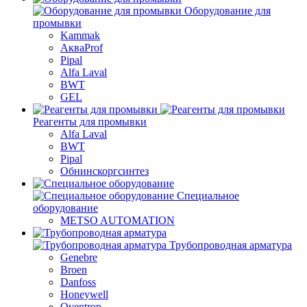
Оборудование для
промывки
Kammak
АкваProf
Pipal
Alfa Laval
BWT
GEL
Реагенты для промывки
Alfa Laval
BWT
Pipal
Обнинскоргсинтез
Специальное
оборудование
METSO AUTOMATION
Трубопроводная арматура
Genebre
Broen
Danfoss
Honeywell
Oventrop