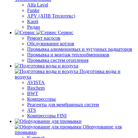
Alfa Laval
Funke
APV (АПВ Теплотекс)
Kaori
Ридан
Сервис
Ремонт насосов
Обслуживание котлов
Промывка алюминиевых и чугунных радиаторов
Промывка и монтаж теплообменников
Промывка систем отопления
Подготовка воды и
воздуха
AVISTA
Biochem
BWT
Компрессоры
Реагенты для мембранных систем
ATS
Компрессоры FINI
Оборудование для
промывки
Kammak