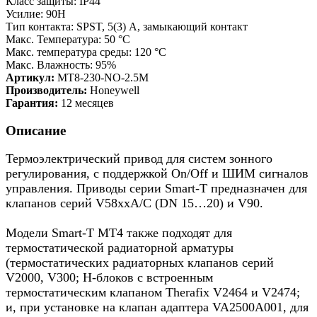
Класс защиты: IP44
Усилие: 90Н
Тип контакта: SPST, 5(3) А, замыкающий контакт
Макс. Температура: 50 °С
Макс. температура среды: 120 °С
Макс. Влажность: 95%
Артикул:
MT8-230-NO-2.5M
Производитель:
Honeywell
Гарантия:
12 месяцев
Описание
Термоэлектрический привод для систем зонного
регулирования, с поддержкой On/Off и ШИМ сигналов
управления. Приводы серии Smart-T предназначен для
клапанов серий V58xxA/C (DN 15…20) и V90.
Модели Smart-T MT4 также подходят для
термостатической радиаторной арматуры
(термостатических радиаторных клапанов серий
V2000, V300; Н-блоков с встроенным
термостатическим клапаном Therafix V2464 и V2474;
и, при установке на клапан адаптера VA2500A001, для