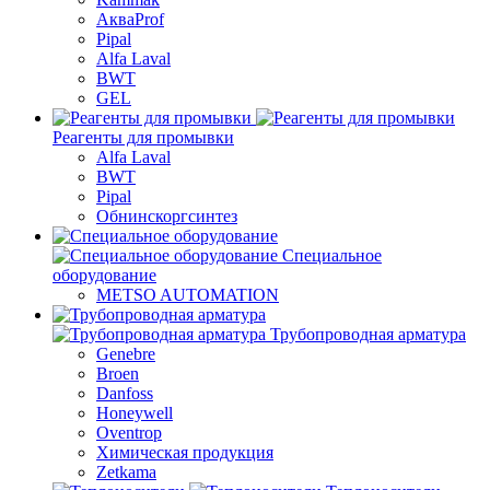
АкваProf
Pipal
Alfa Laval
BWT
GEL
Реагенты для промывки
Alfa Laval
BWT
Pipal
Обнинскоргсинтез
Специальное
оборудование
METSO AUTOMATION
Трубопроводная арматура
Genebre
Broen
Danfoss
Honeywell
Oventrop
Химическая продукция
Zetkama