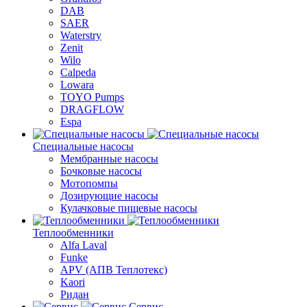
DAB
SAER
Waterstry
Zenit
Wilo
Calpeda
Lowara
TOYO Pumps
DRAGFLOW
Espa
Специальные насосы
Мембранные насосы
Бочковые насосы
Мотопомпы
Дозирующие насосы
Кулачковые пищевые насосы
Теплообменники
Alfa Laval
Funke
APV (АПВ Теплотекс)
Kaori
Ридан
Сервис