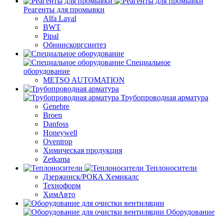
Реагенты для промывки
Alfa Laval
BWT
Pipal
Обнинскоргсинтез
Специальное
оборудование
METSO AUTOMATION
Трубопроводная арматура
Genebre
Broen
Danfoss
Honeywell
Oventrop
Химическая продукция
Zetkama
Теплоносители
Дзержинск/РОКА Хемикалс
Техноформ
ХимАвто
Оборудование