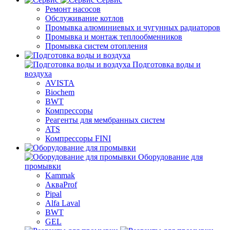
Ремонт насосов
Обслуживание котлов
Промывка алюминиевых и чугунных радиаторов
Промывка и монтаж теплообменников
Промывка систем отопления
Подготовка воды и
воздуха
AVISTA
Biochem
BWT
Компрессоры
Реагенты для мембранных систем
ATS
Компрессоры FINI
Оборудование для
промывки
Kammak
АкваProf
Pipal
Alfa Laval
BWT
GEL