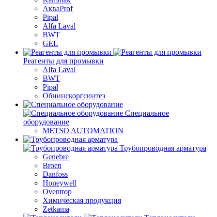
АкваProf
Pipal
Alfa Laval
BWT
GEL
Реагенты для промывки
Alfa Laval
BWT
Pipal
Обнинскоргсинтез
Специальное
оборудование
METSO AUTOMATION
Трубопроводная арматура
Genebre
Broen
Danfoss
Honeywell
Oventrop
Химическая продукция
Zetkama