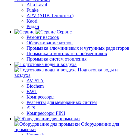
Alfa Laval
Funke
APV (АПВ Теплотекс)
Kaori
Ридан
Сервис
Ремонт насосов
Обслуживание котлов
Промывка алюминиевых и чугунных радиаторов
Промывка и монтаж теплообменников
Промывка систем отопления
Подготовка воды и
воздуха
AVISTA
Biochem
BWT
Компрессоры
Реагенты для мембранных систем
ATS
Компрессоры FINI
Оборудование для
промывки
Kammak