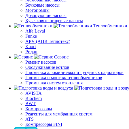
Бочковые насосы
Мотопомпы
Дозирующие насосы
Кулачковые пищевые насосы
Теплообменники
Alfa Laval
Funke
APV (АПВ Теплотекс)
Kaori
Ридан
Сервис
Ремонт насосов
Обслуживание котлов
Промывка алюминиевых и чугунных радиаторов
Промывка и монтаж теплообменников
Промывка систем отопления
AVISTA
Biochem
BWT
Компрессоры
Реагенты для мембранных систем
ATS
Компрессоры FINI