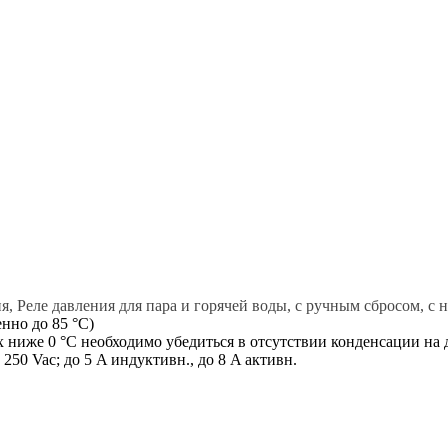
ия, Реле давления для пара и горячей воды, c ручным сбросом, 
енно до 85 °C)
х ниже 0 °C необходимо убедиться в отсутствии конденсации на 
50 Vac; до 5 A индуктивн., до 8 A активн.