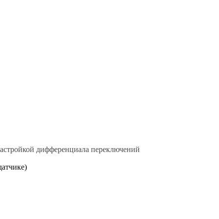
с настройкой дифференциала переключений
датчике)