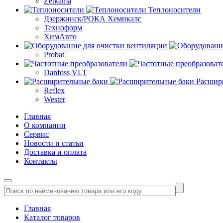
Zetkama
Теплоносители
Дзержинск/РОКА Хемикалс
Техноформ
ХимАвто
Probat
Danfoss VLT
Расшир
Reflex
Wester
Главная
О компании
Сервис
Новости и статьи
Доставка и оплата
Контакты
Главная
Каталог товаров