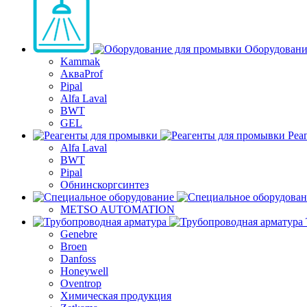
Оборудовани
Kammak
АкваProf
Pipal
Alfa Laval
BWT
GEL
Реа
Alfa Laval
BWT
Pipal
Обнинскоргсинтез
METSO AUTOMATION
Genebre
Broen
Danfoss
Honeywell
Oventrop
Химическая продукция