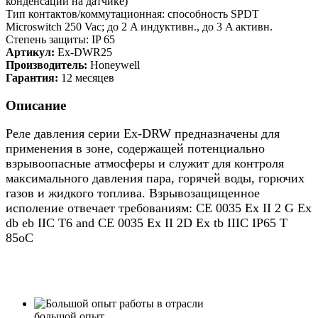
конденсации на датчике)
Тип контактов/коммутационная: способность SPDT
Microswitch 250 Vac; до 2 A индуктивн., до 3 A активн.
Степень защиты: IP 65
Артикул:
Ex-DWR25
Производитель:
Honeywell
Гарантия:
12 месяцев
Описание
Реле давления серии Ex-DRW предназначены для
применения в зоне, содержащей потенциально
взрывоопасные атмосферы и служит для контроля
максимального давления пара, горячей воды, горючих
газов и жидкого топлива. Взрывозащищенное
исполение отвечает требованиям: CE 0035 Ex II 2 G Ex
db eb IIC T6 and CE 0035 Ex II 2D Ex tb IIIC IP65 T
85oC
большой опыт