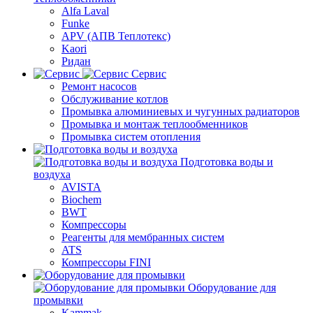
Alfa Laval
Funke
APV (АПВ Теплотекс)
Kaori
Ридан
Сервис
Ремонт насосов
Обслуживание котлов
Промывка алюминиевых и чугунных радиаторов
Промывка и монтаж теплообменников
Промывка систем отопления
Подготовка воды и
воздуха
AVISTA
Biochem
BWT
Компрессоры
Реагенты для мембранных систем
ATS
Компрессоры FINI
Оборудование для
промывки
Kammak