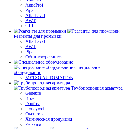
АкваProf
Pipal
Alfa Laval
BWT
GEL
Реагенты для промывки
Alfa Laval
BWT
Pipal
Обнинскоргсинтез
Специальное
оборудование
METSO AUTOMATION
Трубопроводная арматура
Genebre
Broen
Danfoss
Honeywell
Oventrop
Химическая продукция
Zetkama