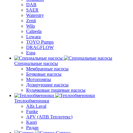
DAB
SAER
Waterstry
Zenit
Wilo
Calpeda
Lowara
TOYO Pumps
DRAGFLOW
Espa
Специальные насосы
Мембранные насосы
Бочковые насосы
Мотопомпы
Дозирующие насосы
Кулачковые пищевые насосы
Теплообменники
Alfa Laval
Funke
APV (АПВ Теплотекс)
Kaori
Ридан
Сервис