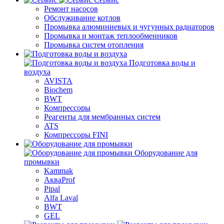
Ремонт насосов
Обслуживание котлов
Промывка алюминиевых и чугунных радиаторов
Промывка и монтаж теплообменников
Промывка систем отопления
Подготовка воды и
воздуха
AVISTA
Biochem
BWT
Компрессоры
Реагенты для мембранных систем
ATS
Компрессоры FINI
Оборудование для
промывки
Kammak
АкваProf
Pipal
Alfa Laval
BWT
GEL