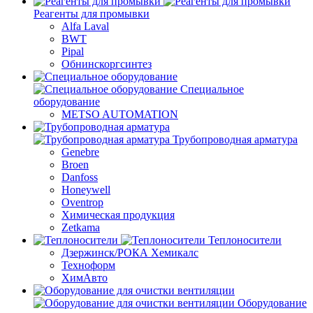
Реагенты для промывки
Alfa Laval
BWT
Pipal
Обнинскоргсинтез
Специальное
оборудование
METSO AUTOMATION
Трубопроводная арматура
Genebre
Broen
Danfoss
Honeywell
Oventrop
Химическая продукция
Zetkama
Теплоносители
Дзержинск/РОКА Хемикалс
Техноформ
ХимАвто
Оборудование