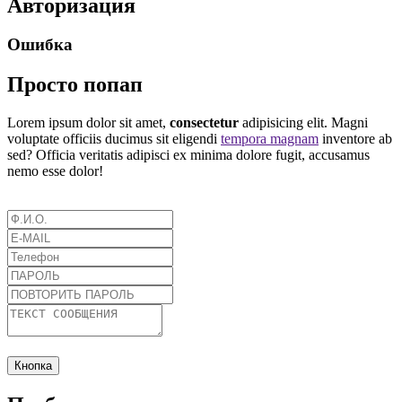
Авторизация
Ошибка
Просто попап
Lorem ipsum dolor sit amet,
consectetur
adipisicing elit. Magni
voluptate officiis ducimus sit eligendi
tempora magnam
inventore ab
sed? Officia veritatis adipisci ex minima dolore fugit, accusamus
nemo esse dolor!
Кнопка