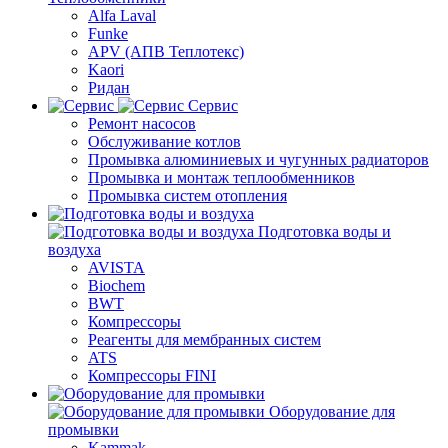
Alfa Laval
Funke
APV (АПВ Теплотекс)
Kaori
Ридан
Сервис
Ремонт насосов
Обслуживание котлов
Промывка алюминиевых и чугунных радиаторов
Промывка и монтаж теплообменников
Промывка систем отопления
Подготовка воды и
воздуха
AVISTA
Biochem
BWT
Компрессоры
Реагенты для мембранных систем
ATS
Компрессоры FINI
Оборудование для
промывки
Kammak