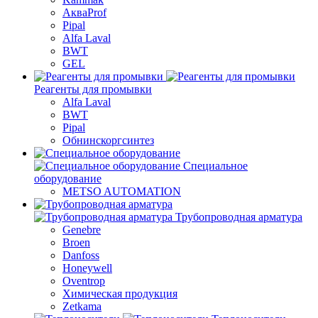
АкваProf
Pipal
Alfa Laval
BWT
GEL
Реагенты для промывки
Alfa Laval
BWT
Pipal
Обнинскоргсинтез
Специальное
оборудование
METSO AUTOMATION
Трубопроводная арматура
Genebre
Broen
Danfoss
Honeywell
Oventrop
Химическая продукция
Zetkama