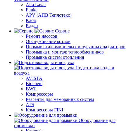
Alfa Laval
Funke
APV (АПВ Теплотекс)
Kaori
Ридан
Сервис
Ремонт насосов
Обслуживание котлов
Промывка алюминиевых и чугунных радиаторов
Промывка и монтаж теплообменников
Промывка систем отопления
Подготовка воды и
воздуха
AVISTA
Biochem
BWT
Компрессоры
Реагенты для мембранных систем
ATS
Компрессоры FINI
Оборудование для
промывки
Kammak