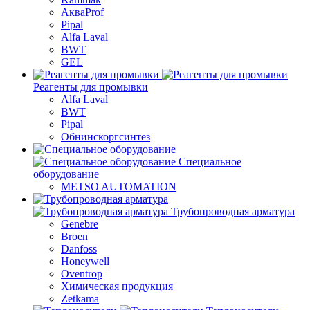
АкваProf
Pipal
Alfa Laval
BWT
GEL
Реагенты для промывки
Alfa Laval
BWT
Pipal
Обнинскоргсинтез
Специальное
оборудование
METSO AUTOMATION
Трубопроводная арматура
Genebre
Broen
Danfoss
Honeywell
Oventrop
Химическая продукция
Zetkama