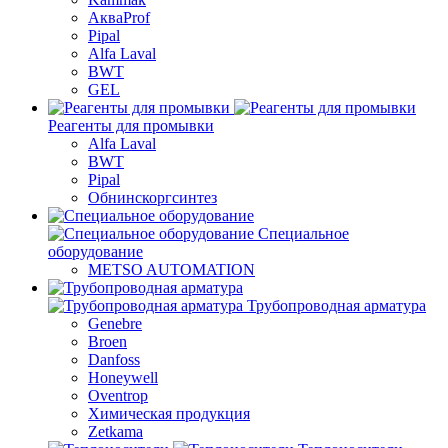
АкваProf
Pipal
Alfa Laval
BWT
GEL
Реагенты для промывки
Alfa Laval
BWT
Pipal
Обнинскоргсинтез
Специальное
оборудование
METSO AUTOMATION
Трубопроводная арматура
Genebre
Broen
Danfoss
Honeywell
Oventrop
Химическая продукция
Zetkama