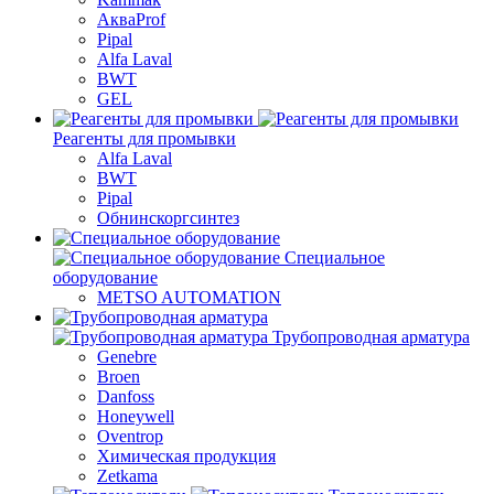
АкваProf
Pipal
Alfa Laval
BWT
GEL
Реагенты для промывки
Alfa Laval
BWT
Pipal
Обнинскоргсинтез
Специальное
оборудование
METSO AUTOMATION
Трубопроводная арматура
Genebre
Broen
Danfoss
Honeywell
Oventrop
Химическая продукция
Zetkama