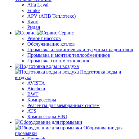
Alfa Laval
Funke
APV (АПВ Теплотекс)
Kaori
Ридан
Сервис
Ремонт насосов
Обслуживание котлов
Промывка алюминиевых и чугунных радиаторов
Промывка и монтаж теплообменников
Промывка систем отопления
Подготовка воды и
воздуха
AVISTA
Biochem
BWT
Компрессоры
Реагенты для мембранных систем
ATS
Компрессоры FINI
Оборудование для
промывки
Kammak