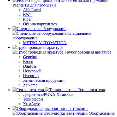
Реагенты для промывки
Alfa Laval
BWT
Pipal
Обнинскоргсинтез
Специальное
оборудование
METSO AUTOMATION
Трубопроводная арматура
Genebre
Broen
Danfoss
Honeywell
Oventrop
Химическая продукция
Zetkama
Теплоносители
Дзержинск/РОКА Хемикалс
Техноформ
ХимАвто
Оборудование