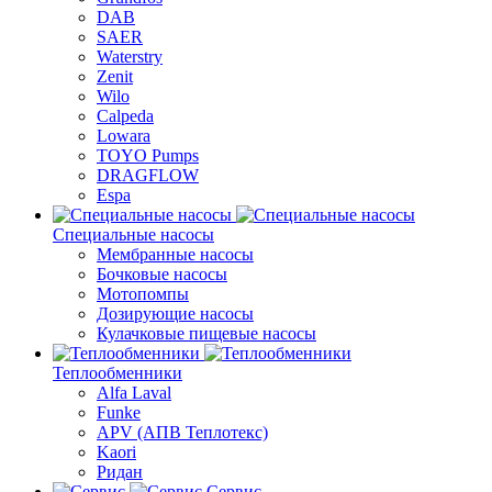
DAB
SAER
Waterstry
Zenit
Wilo
Calpeda
Lowara
TOYO Pumps
DRAGFLOW
Espa
Специальные насосы
Мембранные насосы
Бочковые насосы
Мотопомпы
Дозирующие насосы
Кулачковые пищевые насосы
Теплообменники
Alfa Laval
Funke
APV (АПВ Теплотекс)
Kaori
Ридан
Сервис