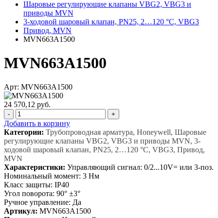
Шаровые регулирующие клапаны VBG2, VBG3 и
приводы MVN
3-ходовой шаровый клапан, PN25, 2…120 °C, VBG3
Привод, MVN
MVN663A1500
MVN663A1500
Арт: MVN663A1500
24 570,12 руб.
-
+
Добавить в корзину
Категории:
Трубопроводная арматура, Honeywell, Шаровые
регулирующие клапаны VBG2, VBG3 и приводы MVN, 3-
ходовой шаровый клапан, PN25, 2…120 °C, VBG3, Привод,
MVN
Характеристики:
Управляющий сигнал: 0/2...10V= или 3-поз.
Номинальный момент: 3 Нм
Класс защиты: IP40
Угол поворота: 90° ±3°
Ручное управление: Да
Артикул:
MVN663A1500