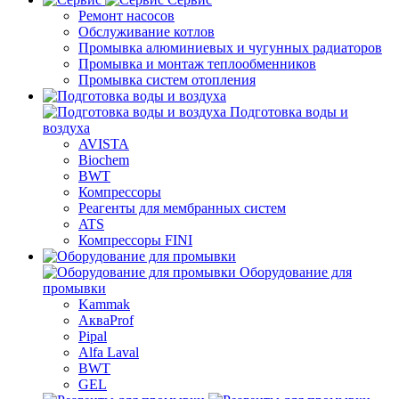
Ремонт насосов
Обслуживание котлов
Промывка алюминиевых и чугунных радиаторов
Промывка и монтаж теплообменников
Промывка систем отопления
Подготовка воды и
воздуха
AVISTA
Biochem
BWT
Компрессоры
Реагенты для мембранных систем
ATS
Компрессоры FINI
Оборудование для
промывки
Kammak
АкваProf
Pipal
Alfa Laval
BWT
GEL