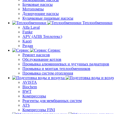
Бочковые насосы
Мотопомпы
Дозирующие насосы
Кулачковые пищевые насосы
Теплообменники
Alfa Laval
Funke
APV (АПВ Теплотекс)
Kaori
Ридан
Сервис
Ремонт насосов
Обслуживание котлов
Промывка алюминиевых и чугунных радиаторов
Промывка и монтаж теплообменников
Промывка систем отопления
AVISTA
Biochem
BWT
Компрессоры
Реагенты для мембранных систем
ATS
Компрессоры FINI