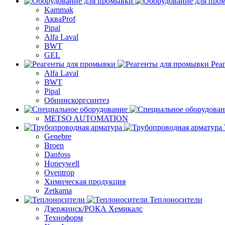
Kammak
АкваProf
Pipal
Alfa Laval
BWT
GEL
Реа
Alfa Laval
BWT
Pipal
Обнинскоргсинтез
METSO AUTOMATION
Genebre
Broen
Danfoss
Honeywell
Oventrop
Химическая продукция
Zetkama
Теплоносители
Дзержинск/РОКА Хемикалс
Техноформ