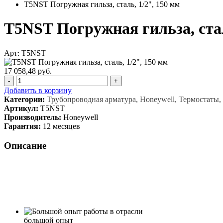
T5NST Погружная гильза, сталь, 1/2", 150 мм
T5NST Погружная гильза, стал
Арт: T5NST
17 058,48 руб.
-
+
Добавить в корзину
Категории:
Трубопроводная арматура, Honeywell, Термостаты
Артикул:
T5NST
Производитель:
Honeywell
Гарантия:
12 месяцев
Описание
большой опыт