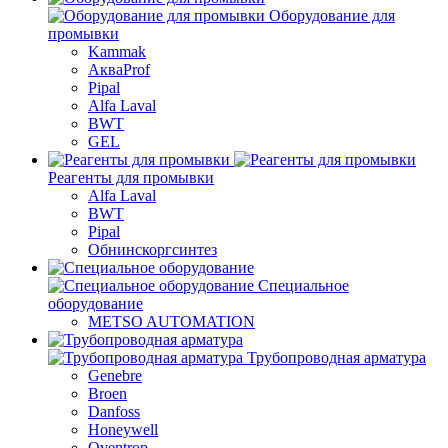
Оборудование для
промывки
Kammak
АкваProf
Pipal
Alfa Laval
BWT
GEL
Реагенты для промывки
Alfa Laval
BWT
Pipal
Обнинскоргсинтез
Специальное
оборудование
METSO AUTOMATION
Трубопроводная арматура
Genebre
Broen
Danfoss
Honeywell
Oventrop