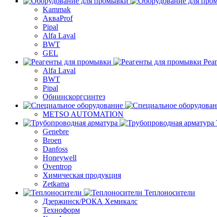
Kammak
АкваProf
Pipal
Alfa Laval
BWT
GEL
Реа
Alfa Laval
BWT
Pipal
Обнинскоргсинтез
METSO AUTOMATION
Genebre
Broen
Danfoss
Honeywell
Oventrop
Химическая продукция
Zetkama
Теплоносители
Дзержинск/РОКА Хемикалс
Техноформ