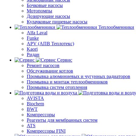
Бочковые насосы
Мотопомпы
Дозирующие насосы
Кулачковые пищевые насосы
Теплообменники
Alfa Laval
Funke
APV (АПВ Теплотекс)
Kaori
Ридан
Сервис
Ремонт насосов
Обслуживание котлов
Промывка алюминиевых и чугунных радиаторов
Промывка и монтаж теплообменников
Промывка систем отопления
AVISTA
Biochem
BWT
Компрессоры
Реагенты для мембранных систем
ATS
Компрессоры FINI