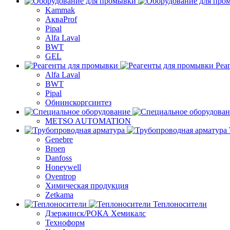
Kammak
АкваProf
Pipal
Alfa Laval
BWT
GEL
Реа
Alfa Laval
BWT
Pipal
Обнинскоргсинтез
METSO AUTOMATION
Genebre
Broen
Danfoss
Honeywell
Oventrop
Химическая продукция
Zetkama
Теплоносители
Дзержинск/РОКА Хемикалс
Техноформ