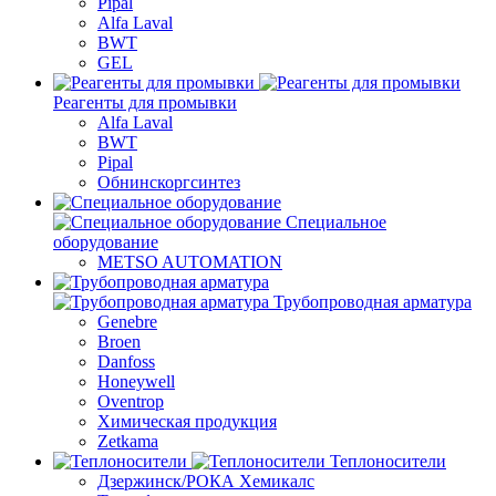
Pipal
Alfa Laval
BWT
GEL
Реагенты для промывки
Alfa Laval
BWT
Pipal
Обнинскоргсинтез
Специальное
оборудование
METSO AUTOMATION
Трубопроводная арматура
Genebre
Broen
Danfoss
Honeywell
Oventrop
Химическая продукция
Zetkama
Теплоносители
Дзержинск/РОКА Хемикалс