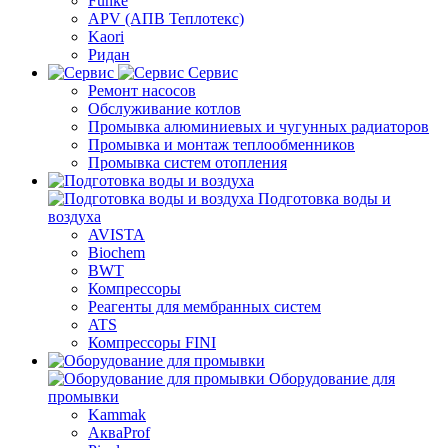
Funke
APV (АПВ Теплотекс)
Kaori
Ридан
Сервис
Ремонт насосов
Обслуживание котлов
Промывка алюминиевых и чугунных радиаторов
Промывка и монтаж теплообменников
Промывка систем отопления
Подготовка воды и
воздуха
AVISTA
Biochem
BWT
Компрессоры
Реагенты для мембранных систем
ATS
Компрессоры FINI
Оборудование для
промывки
Kammak
АкваProf