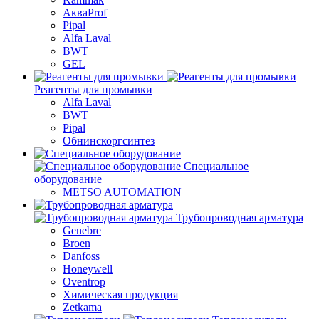
АкваProf
Pipal
Alfa Laval
BWT
GEL
Реагенты для промывки
Alfa Laval
BWT
Pipal
Обнинскоргсинтез
Специальное
оборудование
METSO AUTOMATION
Трубопроводная арматура
Genebre
Broen
Danfoss
Honeywell
Oventrop
Химическая продукция
Zetkama