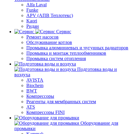
Alfa Laval
Funke
APV (АПВ Теплотекс)
Kaori
Ридан
Сервис
Ремонт насосов
Обслуживание котлов
Промывка алюминиевых и чугунных радиаторов
Промывка и монтаж теплообменников
Промывка систем отопления
Подготовка воды и
воздуха
AVISTA
Biochem
BWT
Компрессоры
Реагенты для мембранных систем
ATS
Компрессоры FINI
Оборудование для
промывки
Kammak