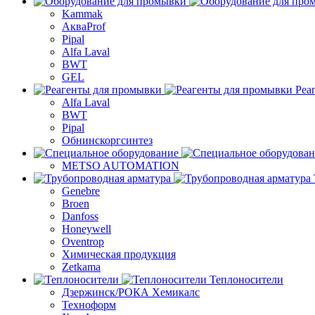
Kammak
АкваProf
Pipal
Alfa Laval
BWT
GEL
Реа
Alfa Laval
BWT
Pipal
Обнинскоргсинтез
METSO AUTOMATION
Genebre
Broen
Danfoss
Honeywell
Oventrop
Химическая продукция
Zetkama
Теплоносители
Дзержинск/РОКА Хемикалс
Техноформ