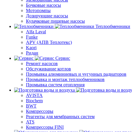
Бочковые насосы
Мотопомпы
Дозирующие насосы
Кулачковые пищевые насосы
Теплообменники
Alfa Laval
Funke
APV (АПВ Теплотекс)
Kaori
Ридан
Сервис
Ремонт насосов
Обслуживание котлов
Промывка алюминиевых и чугунных радиаторов
Промывка и монтаж теплообменников
Промывка систем отопления
AVISTA
Biochem
BWT
Компрессоры
Реагенты для мембранных систем
ATS
Компрессоры FINI