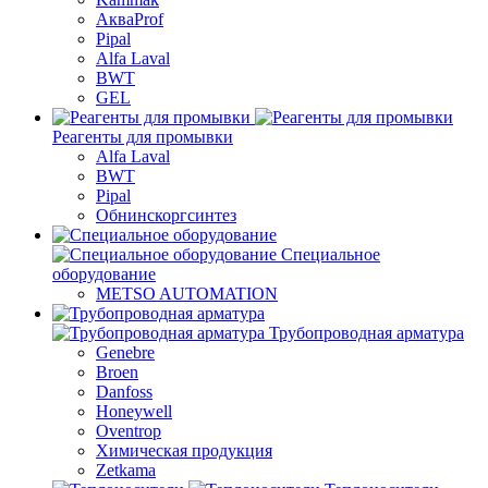
АкваProf
Pipal
Alfa Laval
BWT
GEL
Реагенты для промывки
Alfa Laval
BWT
Pipal
Обнинскоргсинтез
Специальное
оборудование
METSO AUTOMATION
Трубопроводная арматура
Genebre
Broen
Danfoss
Honeywell
Oventrop
Химическая продукция
Zetkama