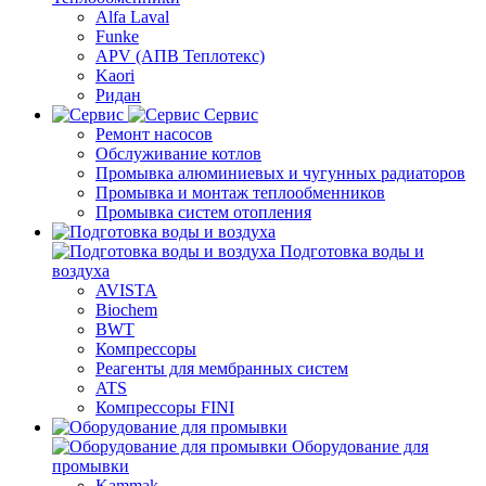
Alfa Laval
Funke
APV (АПВ Теплотекс)
Kaori
Ридан
Сервис
Ремонт насосов
Обслуживание котлов
Промывка алюминиевых и чугунных радиаторов
Промывка и монтаж теплообменников
Промывка систем отопления
Подготовка воды и
воздуха
AVISTA
Biochem
BWT
Компрессоры
Реагенты для мембранных систем
ATS
Компрессоры FINI
Оборудование для
промывки
Kammak