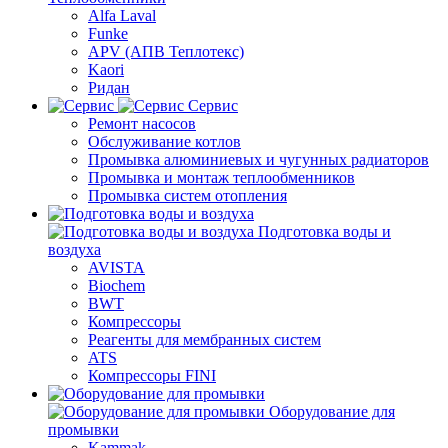
Alfa Laval
Funke
APV (АПВ Теплотекс)
Kaori
Ридан
Сервис
Ремонт насосов
Обслуживание котлов
Промывка алюминиевых и чугунных радиаторов
Промывка и монтаж теплообменников
Промывка систем отопления
Подготовка воды и
воздуха
AVISTA
Biochem
BWT
Компрессоры
Реагенты для мембранных систем
ATS
Компрессоры FINI
Оборудование для
промывки
Kammak