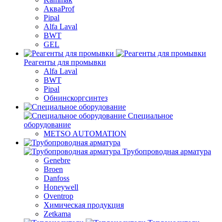
АкваProf
Pipal
Alfa Laval
BWT
GEL
Реагенты для промывки
Alfa Laval
BWT
Pipal
Обнинскоргсинтез
Специальное
оборудование
METSO AUTOMATION
Трубопроводная арматура
Genebre
Broen
Danfoss
Honeywell
Oventrop
Химическая продукция
Zetkama