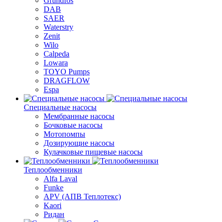
Grundfos
DAB
SAER
Waterstry
Zenit
Wilo
Calpeda
Lowara
TOYO Pumps
DRAGFLOW
Espa
Специальные насосы
Мембранные насосы
Бочковые насосы
Мотопомпы
Дозирующие насосы
Кулачковые пищевые насосы
Теплообменники
Alfa Laval
Funke
APV (АПВ Теплотекс)
Kaori
Ридан