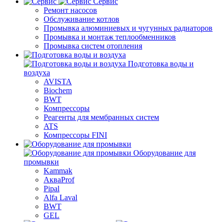
Сервис
Ремонт насосов
Обслуживание котлов
Промывка алюминиевых и чугунных радиаторов
Промывка и монтаж теплообменников
Промывка систем отопления
Подготовка воды и
воздуха
AVISTA
Biochem
BWT
Компрессоры
Реагенты для мембранных систем
ATS
Компрессоры FINI
Оборудование для
промывки
Kammak
АкваProf
Pipal
Alfa Laval
BWT
GEL