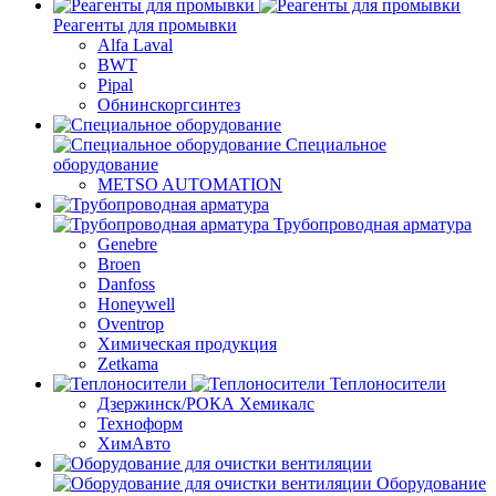
Реагенты для промывки
Alfa Laval
BWT
Pipal
Обнинскоргсинтез
Специальное
оборудование
METSO AUTOMATION
Трубопроводная арматура
Genebre
Broen
Danfoss
Honeywell
Oventrop
Химическая продукция
Zetkama
Теплоносители
Дзержинск/РОКА Хемикалс
Техноформ
ХимАвто
Оборудование