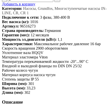
Добавить в корзину
Категории:
Насосы, Grundfos, Многоступенчатые насосы IN-
LINE, CR, CR 1
Подключение к сети:
3 фазы, 380-400 В
Вес насоса (кг):
1016
Артикул:
96516273
Страна производитель:
Германия
Гарантия (мес):
12 месяцев
Мощность эл.двигателя (кВт):
1,1
Характеристики:
Максимальное рабочее давление 16 бар
Скорость вращения 2900 оборотов/мин
Уплотнение вала HQQV
Материал эластомера Viton
Температура перекачиваемой жидкости -20°...90° C
Входной и выходной фланцы по DIN DN 25/32
Рабочее колесо чугун
Материал корпуса насоса чугун
Степень защиты IP 55
Ширина (мм):
301
Высота (мм):
33,23
Длина (мм):
302
Описание