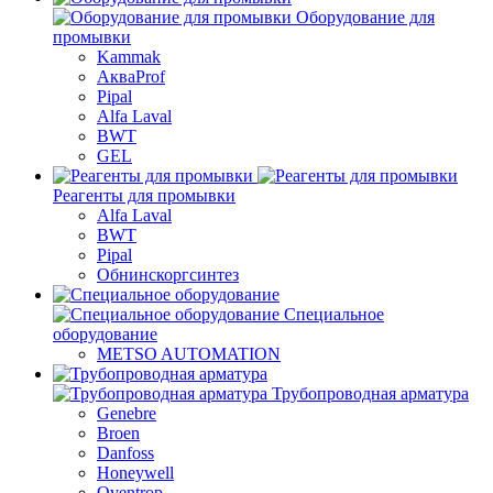
Оборудование для
промывки
Kammak
АкваProf
Pipal
Alfa Laval
BWT
GEL
Реагенты для промывки
Alfa Laval
BWT
Pipal
Обнинскоргсинтез
Специальное
оборудование
METSO AUTOMATION
Трубопроводная арматура
Genebre
Broen
Danfoss
Honeywell
Oventrop