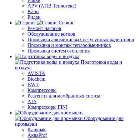
Funke
APV (АПВ Теплотекс)
Kaori
Ридан
Сервис
Ремонт насосов
Обслуживание котлов
Промывка алюминиевых и чугунных радиаторов
Промывка и монтаж теплообменников
Промывка систем отопления
Подготовка воды и
воздуха
AVISTA
Biochem
BWT
Компрессоры
Реагенты для мембранных систем
ATS
Компрессоры FINI
Оборудование для
промывки
Kammak
АкваProf