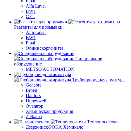
Pipal
Alfa Laval
BWT
GEL
Реагенты для промывки
Alfa Laval
BWT
Pipal
Обнинскоргсинтез
Специальное
оборудование
METSO AUTOMATION
Трубопроводная арматура
Genebre
Broen
Danfoss
Honeywell
Oventrop
Химическая продукция
Zetkama
Теплоносители
Дзержинск/РОКА Хемикалс