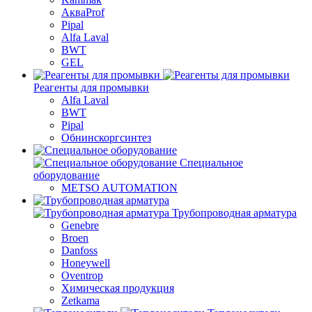
АкваProf
Pipal
Alfa Laval
BWT
GEL
Реагенты для промывки
Alfa Laval
BWT
Pipal
Обнинскоргсинтез
Специальное
оборудование
METSO AUTOMATION
Трубопроводная арматура
Genebre
Broen
Danfoss
Honeywell
Oventrop
Химическая продукция
Zetkama