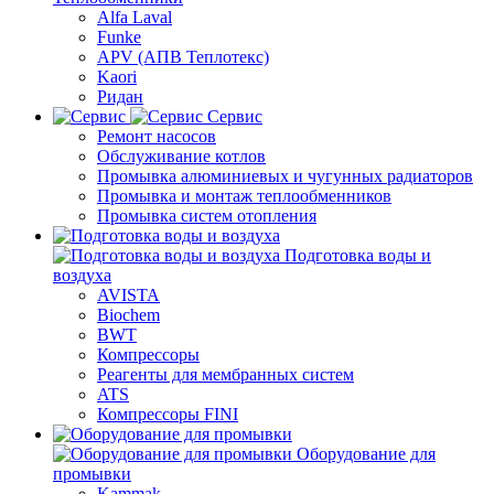
Alfa Laval
Funke
APV (АПВ Теплотекс)
Kaori
Ридан
Сервис
Ремонт насосов
Обслуживание котлов
Промывка алюминиевых и чугунных радиаторов
Промывка и монтаж теплообменников
Промывка систем отопления
Подготовка воды и
воздуха
AVISTA
Biochem
BWT
Компрессоры
Реагенты для мембранных систем
ATS
Компрессоры FINI
Оборудование для
промывки
Kammak