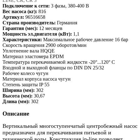
LINE, CR, CR 3
Подключение к сети:
3 фазы, 380-400 В
Вес насоса (кг):
816
Артикул:
96516658
Страна производитель:
Германия
Гарантия (мес):
12 месяцев
Мощность эл.двигателя (кВт):
1,1
Характеристики:
Максимальное рабочее давление 16 бар
Скорость вращения 2900 оборотов/мин
Уплотнение вала HQQE
Материал эластомера EPDM
Температура перекачиваемой жидкости -20°...120° C
Входной и выходной фланцы по DIN DN 25/32
Рабочее колесо чугун
Материал корпуса насоса чугун
Степень защиты IP 55
Ширина (мм):
302
Высота (мм):
30,67
Длина (мм):
302
Описание
Вертикальный многоступенчатый центробежный насос
предназначен для перекачивания питьевой и
технической воды. Конструкция in-line позволяет