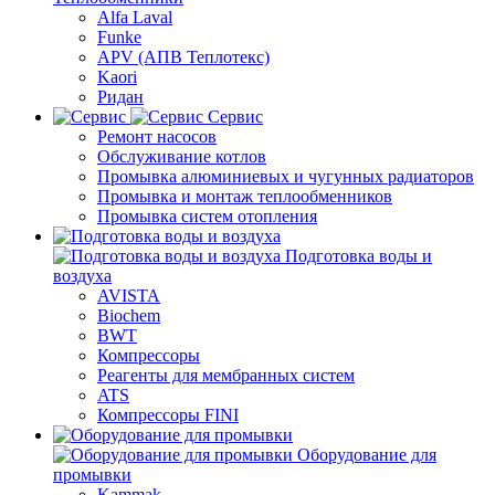
Alfa Laval
Funke
APV (АПВ Теплотекс)
Kaori
Ридан
Сервис
Ремонт насосов
Обслуживание котлов
Промывка алюминиевых и чугунных радиаторов
Промывка и монтаж теплообменников
Промывка систем отопления
Подготовка воды и
воздуха
AVISTA
Biochem
BWT
Компрессоры
Реагенты для мембранных систем
ATS
Компрессоры FINI
Оборудование для
промывки
Kammak