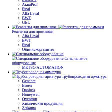
АкваProf
Pipal
Alfa Laval
BWT
GEL
Реагенты для промывки
Alfa Laval
BWT
Pipal
Обнинскоргсинтез
Специальное
оборудование
METSO AUTOMATION
Трубопроводная арматура
Genebre
Broen
Danfoss
Honeywell
Oventrop
Химическая продукция
Zetkama