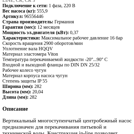
LINE, CR, CR 3
Подключение к сети:
1 фаза, 220 В
Вес насоса (кг):
555,9
Артикул:
96556446
Страна производитель:
Германия
Гарантия (мес):
12 месяцев
Мощность эл.двигателя (кВт):
0,37
Характеристики:
Максимальное рабочее давление 16 бар
Скорость вращения 2900 оборотов/мин
Уплотнение вала HQQV
Материал эластомера Viton
Температура перекачиваемой жидкости -20°...90° C
Входной и выходной фланцы по DIN DN 25/32
Рабочее колесо чугун
Материал корпуса насоса чугун
Степень защиты IP 55
Ширина (мм):
282
Высота (мм):
20,04
Длина (мм):
282
Описание
Вертикальный многоступенчатый центробежный насос
предназначен для перекачивания питьевой и
технической воды. Конструкция in-line позволяет