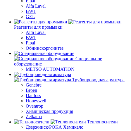
Pipal
Alfa Laval
BWT
GEL
Реагенты для промывки
Alfa Laval
BWT
Pipal
Обнинскоргсинтез
Специальное
оборудование
METSO AUTOMATION
Трубопроводная арматура
Genebre
Broen
Danfoss
Honeywell
Oventrop
Химическая продукция
Zetkama
Теплоносители
Дзержинск/РОКА Хемикалс