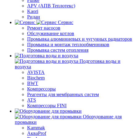
Funke
APV (АПВ Теплотекс)
Kaori
Ридан
Сервис
Ремонт насосов
Обслуживание котлов
Промывка алюминиевых и чугунных радиаторов
Промывка и монтаж теплообменников
Промывка систем отопления
Подготовка воды и
воздуха
AVISTA
Biochem
BWT
Компрессоры
Реагенты для мембранных систем
ATS
Компрессоры FINI
Оборудование для
промывки
Kammak
АкваProf