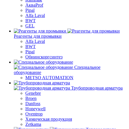
АкваProf
Pipal
Alfa Laval
BWT
GEL
Реагенты для промывки
Alfa Laval
BWT
Pipal
Обнинскоргсинтез
Специальное
оборудование
METSO AUTOMATION
Трубопроводная арматура
Genebre
Broen
Danfoss
Honeywell
Oventrop
Химическая продукция
Zetkama