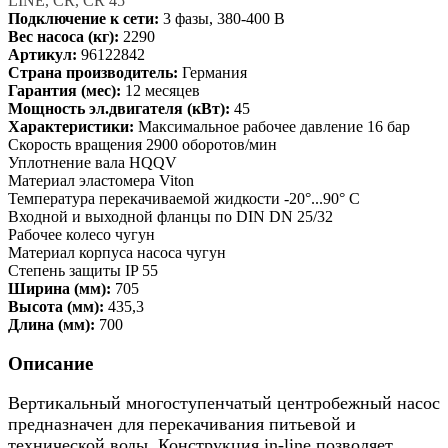
LINE, CR, CR 45
Подключение к сети:
3 фазы, 380-400 В
Вес насоса (кг):
2290
Артикул:
96122842
Страна производитель:
Германия
Гарантия (мес):
12 месяцев
Мощность эл.двигателя (кВт):
45
Характеристики:
Максимальное рабочее давление 16 бар
Скорость вращения 2900 оборотов/мин
Уплотнение вала HQQV
Материал эластомера Viton
Температура перекачиваемой жидкости -20°...90° C
Входной и выходной фланцы по DIN DN 25/32
Рабочее колесо чугун
Материал корпуса насоса чугун
Степень защиты IP 55
Ширина (мм):
705
Высота (мм):
435,3
Длина (мм):
700
Описание
Вертикальный многоступенчатый центробежный насос
предназначен для перекачивания питьевой и
технической воды. Конструкция in-line позволяет