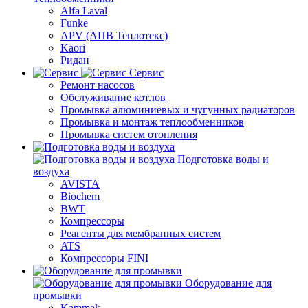
Alfa Laval
Funke
APV (АПВ Теплотекс)
Kaori
Ридан
Сервис
Ремонт насосов
Обслуживание котлов
Промывка алюминиевых и чугунных радиаторов
Промывка и монтаж теплообменников
Промывка систем отопления
Подготовка воды и
воздуха
AVISTA
Biochem
BWT
Компрессоры
Реагенты для мембранных систем
ATS
Компрессоры FINI
Оборудование для
промывки
Kammak