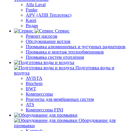
Alfa Laval
Funke
APV (АПВ Теплотекс)
Kaori
Ридан
Сервис
Ремонт насосов
Обслуживание котлов
Промывка алюминиевых и чугунных радиаторов
Промывка и монтаж теплообменников
Промывка систем отопления
Подготовка воды и
воздуха
AVISTA
Biochem
BWT
Компрессоры
Реагенты для мембранных систем
ATS
Компрессоры FINI
Оборудование для
промывки
Kammak