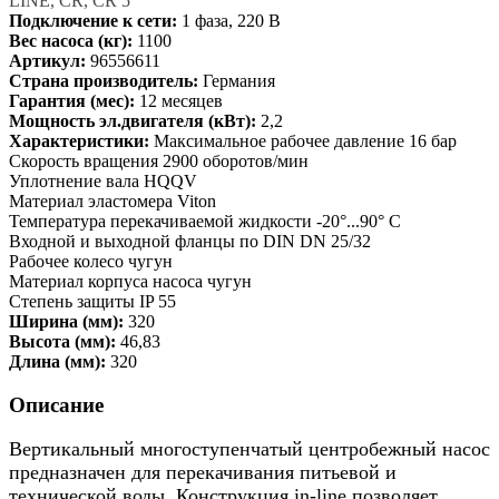
LINE, CR, CR 5
Подключение к сети:
1 фаза, 220 В
Вес насоса (кг):
1100
Артикул:
96556611
Страна производитель:
Германия
Гарантия (мес):
12 месяцев
Мощность эл.двигателя (кВт):
2,2
Характеристики:
Максимальное рабочее давление 16 бар
Скорость вращения 2900 оборотов/мин
Уплотнение вала HQQV
Материал эластомера Viton
Температура перекачиваемой жидкости -20°...90° C
Входной и выходной фланцы по DIN DN 25/32
Рабочее колесо чугун
Материал корпуса насоса чугун
Степень защиты IP 55
Ширина (мм):
320
Высота (мм):
46,83
Длина (мм):
320
Описание
Вертикальный многоступенчатый центробежный насос
предназначен для перекачивания питьевой и
технической воды. Конструкция in-line позволяет