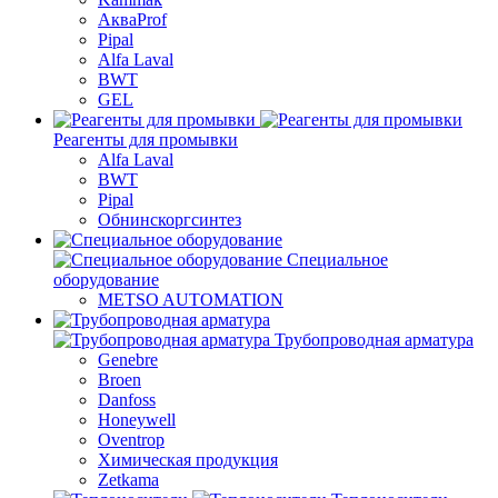
АкваProf
Pipal
Alfa Laval
BWT
GEL
Реагенты для промывки
Alfa Laval
BWT
Pipal
Обнинскоргсинтез
Специальное
оборудование
METSO AUTOMATION
Трубопроводная арматура
Genebre
Broen
Danfoss
Honeywell
Oventrop
Химическая продукция
Zetkama