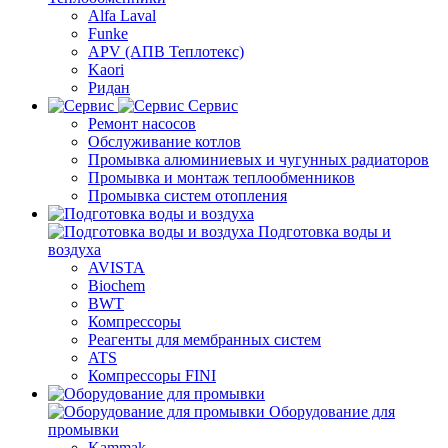
Alfa Laval
Funke
APV (АПВ Теплотекс)
Kaori
Ридан
Сервис
Ремонт насосов
Обслуживание котлов
Промывка алюминиевых и чугунных радиаторов
Промывка и монтаж теплообменников
Промывка систем отопления
Подготовка воды и
воздуха
AVISTA
Biochem
BWT
Компрессоры
Реагенты для мембранных систем
ATS
Компрессоры FINI
Оборудование для
промывки
Kammak