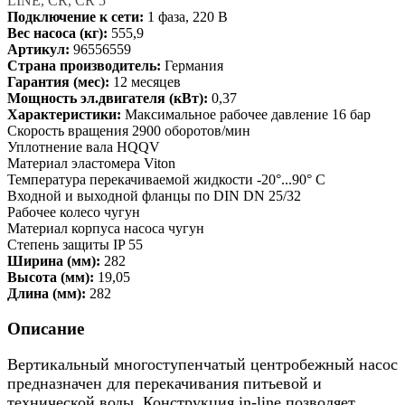
LINE, CR, CR 5
Подключение к сети:
1 фаза, 220 В
Вес насоса (кг):
555,9
Артикул:
96556559
Страна производитель:
Германия
Гарантия (мес):
12 месяцев
Мощность эл.двигателя (кВт):
0,37
Характеристики:
Максимальное рабочее давление 16 бар
Скорость вращения 2900 оборотов/мин
Уплотнение вала HQQV
Материал эластомера Viton
Температура перекачиваемой жидкости -20°...90° C
Входной и выходной фланцы по DIN DN 25/32
Рабочее колесо чугун
Материал корпуса насоса чугун
Степень защиты IP 55
Ширина (мм):
282
Высота (мм):
19,05
Длина (мм):
282
Описание
Вертикальный многоступенчатый центробежный насос
предназначен для перекачивания питьевой и
технической воды. Конструкция in-line позволяет