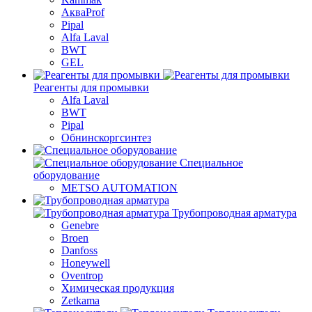
АкваProf
Pipal
Alfa Laval
BWT
GEL
Реагенты для промывки
Alfa Laval
BWT
Pipal
Обнинскоргсинтез
Специальное
оборудование
METSO AUTOMATION
Трубопроводная арматура
Genebre
Broen
Danfoss
Honeywell
Oventrop
Химическая продукция
Zetkama