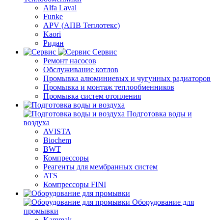
Alfa Laval
Funke
APV (АПВ Теплотекс)
Kaori
Ридан
Сервис
Ремонт насосов
Обслуживание котлов
Промывка алюминиевых и чугунных радиаторов
Промывка и монтаж теплообменников
Промывка систем отопления
Подготовка воды и
воздуха
AVISTA
Biochem
BWT
Компрессоры
Реагенты для мембранных систем
ATS
Компрессоры FINI
Оборудование для
промывки
Kammak