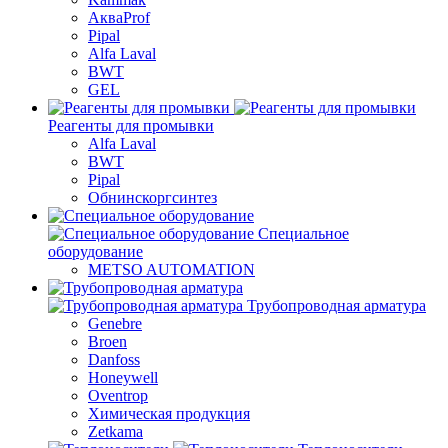
АкваProf
Pipal
Alfa Laval
BWT
GEL
Реагенты для промывки
Alfa Laval
BWT
Pipal
Обнинскоргсинтез
Специальное
оборудование
METSO AUTOMATION
Трубопроводная арматура
Genebre
Broen
Danfoss
Honeywell
Oventrop
Химическая продукция
Zetkama