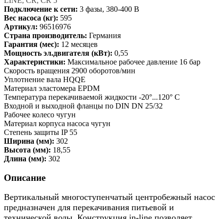
LINE, CR, CR 5
Подключение к сети:
3 фазы, 380-400 В
Вес насоса (кг):
595
Артикул:
96516976
Страна производитель:
Германия
Гарантия (мес):
12 месяцев
Мощность эл.двигателя (кВт):
0,55
Характеристики:
Максимальное рабочее давление 16 бар
Скорость вращения 2900 оборотов/мин
Уплотнение вала HQQE
Материал эластомера EPDM
Температура перекачиваемой жидкости -20°...120° C
Входной и выходной фланцы по DIN DN 25/32
Рабочее колесо чугун
Материал корпуса насоса чугун
Степень защиты IP 55
Ширина (мм):
302
Высота (мм):
18,55
Длина (мм):
302
Описание
Вертикальный многоступенчатый центробежный насос
предназначен для перекачивания питьевой и
технической воды. Конструкция in-line позволяет