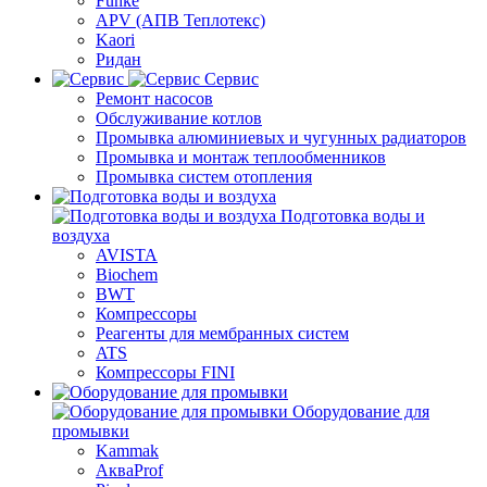
Funke
APV (АПВ Теплотекс)
Kaori
Ридан
Сервис
Ремонт насосов
Обслуживание котлов
Промывка алюминиевых и чугунных радиаторов
Промывка и монтаж теплообменников
Промывка систем отопления
Подготовка воды и
воздуха
AVISTA
Biochem
BWT
Компрессоры
Реагенты для мембранных систем
ATS
Компрессоры FINI
Оборудование для
промывки
Kammak
АкваProf