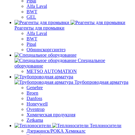
Pipal
Alfa Laval
BWT
GEL
Реагенты для промывки
Alfa Laval
BWT
Pipal
Обнинскоргсинтез
Специальное
оборудование
METSO AUTOMATION
Трубопроводная арматура
Genebre
Broen
Danfoss
Honeywell
Oventrop
Химическая продукция
Zetkama
Теплоносители
Дзержинск/РОКА Хемикалс